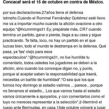
Concacaf será el 15 de octubre en contra de México.
por sus declaraciones.27años tiene el defensa
istmeño.Cuando el Rommel Fernández Gutiérrez esté lleno
me va a importar mucho cuando la afición ovacione a otro
equipo."@hcummings31 Ey, prepárate más, CR7 cuando
termina un partido, gane o pierda, llega a su casa y sigue
practicando. Te falta, loco, no hay un partido en el que
luzcas bien, todo el mundo te destrampa en la defensa. Qué
pasa, ya 'tas' viejo para esos
espectaculos"."@hcummings31, no fue humilde tu
comentario, todos ustedes los jugadores se deben a la
afición, sino cuando los convoque digan no, y punto,
porque al aceptar saben la responsabilidad que traerá,
necesitas un bañito de humildad"."O sea que los que
fuimos hoy domingo al estadio valimos ... parece... porque
no llenamos el estadio... Los que vamos hasta el estadio
vamos únicamente a apoyarlos, y con comentarios como el
tuyo no mereces representar a la selección".2-0terminó el
juego ante Bermudas, en casa.15de octubre volverá a jugar