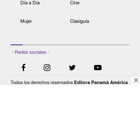
Día a Día
Cine
Mujer
Clasiguía
- Redes sociales -
Todos los derechos reservados
Editora Panamá América
- Ciudad de Panamá - Panamá 2021.
S.A.
Prohibida su reproducción total o parcial, sin autorización
escrita de su titular.