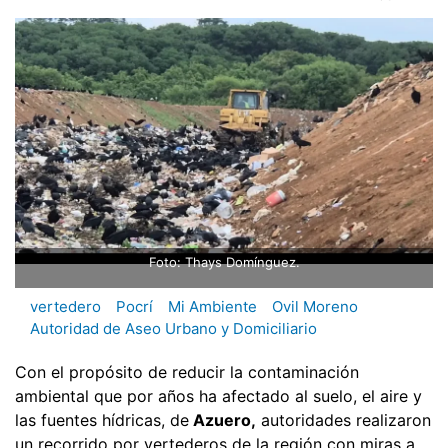
Foto: Thays Domínguez.
vertedero
Pocrí
Mi Ambiente
Ovil Moreno
Autoridad de Aseo Urbano y Domiciliario
Con el propósito de reducir la contaminación
ambiental que por años ha afectado al suelo, el aire y
las fuentes hídricas, de
Azuero,
autoridades realizaron
un recorrido por vertederos de la región con miras a