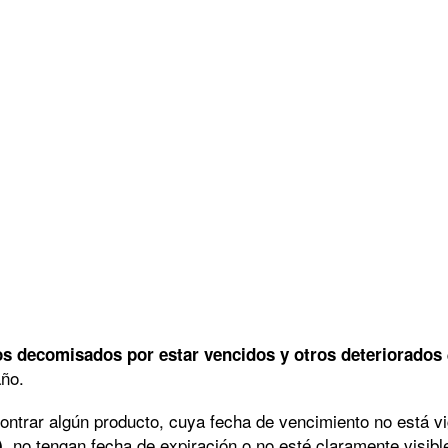
os decomisados por estar vencidos y otros deteriorados
año.
ontrar algún producto, cuya fecha de vencimiento no está vi
no tengan fecha de expiración o no esté claramente visibl
,