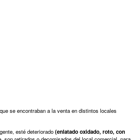
que se encontraban a la venta en distintos locales
gente, esté deteriorado
(enlatado oxidado, roto, con
e, son retirados o decomisados del local comercial, para