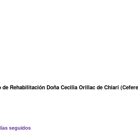
e Rehabilitación Doña Cecilia Orillac de Chiari (Cefere
 días seguidos