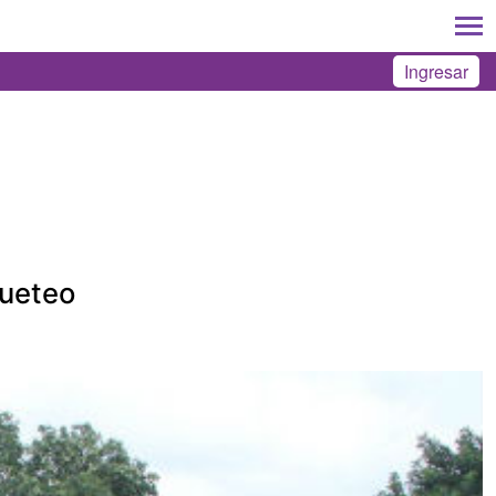
Ingresar
queteo