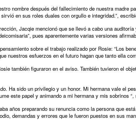
uestro nombre después del fallecimiento de nuestra madre p
 sirvió en sus roles duales con orgullo e integridad.”, escri
irección, Jacqie mencionó que se llevó a cabo una auditoría y
deicomisaria”, pues aparentemente varias versiones afirmaba
u pensamiento sobre el trabajo realizado por Rosie: “Los ben
e nuestros esfuerzos en el futuro hagan que tanto ella co
sie también figuraron en el aviso. También tuvieron el obje
o. Ha sido un privilegio y un honor. Mi hermana vale el pes
sume este papel y animando a mi hermana y mis sobrinos “, 
aba años preparando su renuncia como la persona que está 
odio, demandas y errores que le fueron puestos en sus mano