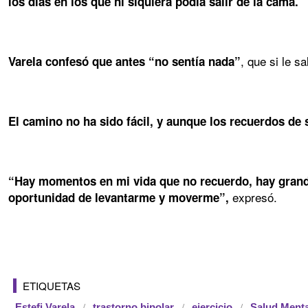
los días en los que ni siquiera podía salir de la cama.
, que si le s
Varela confesó que antes “no sentía nada”
El camino no ha sido fácil, y aunque los recuerdos de 
“Hay momentos en mi vida que no recuerdo, hay grande
expresó.
oportunidad de levantarme y moverme”,
ETIQUETAS
Estefi Varela
trastorno bipolar
ejercicio
Salud Menta