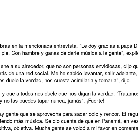
bras en la mencionada entrevista. "Le doy gracias a papá Di
e pie. Con hambre y ganas de darle música a la gente", expli
tiene a su alrededor, que no son personas envidiosas, dijo 
rás de una red social. Me he sabido levantar, salir adelante
 duele la verdad, nos cuesta asimilarla y tomarla", dijo.
que a todos nos duele que nos digan la verdad. "Tratamos d
d y no las puedes tapar nunca, jamás". ¡Fuerte!
hay gente que se aprovecha para sacar odio y rencor. El reg
haciendo más música. Se dio cuenta de que en Panamá, en ve
itiva, objetiva. Mucha gente se volcó a mi favor en comenta