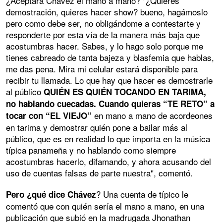
¿Aceptará Chávez el mano a mano? "¿Quieres
demostración, quieres hacer show? bueno, hagámoslo
pero como debe ser, no obligándome a contestarte y
responderte por esta vía de la manera más baja que
acostumbras hacer. Sabes, y lo hago solo porque me
tienes cabreado de tanta bajeza y blasfemia que hablas,
me das pena. Mira mi celular estará disponible para
recibir tu llamada. Lo que hay que hacer es demostrarle
al público
QUIÉN ES QUIÉN TOCANDO EN TARIMA,
no hablando cuecadas. Cuando quieras “TE RETO” a
en mano a mano de acordeones
tocar con “EL VIEJO”
en tarima y demostrar quién pone a bailar más al
público, que es en realidad lo que importa en la música
típica panameña y no hablando como siempre
acostumbras hacerlo, difamando, y ahora acusando del
uso de cuentas falsas de parte nuestra", comentó.
? Una cuenta de típico le
Pero ¿qué dice Chávez
comentó que con quién sería el mano a mano, en una
publicación que subió en la madrugada Jhonathan