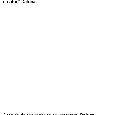
creator” Daluna.
A través de sus historias en Instagram,
Daluna