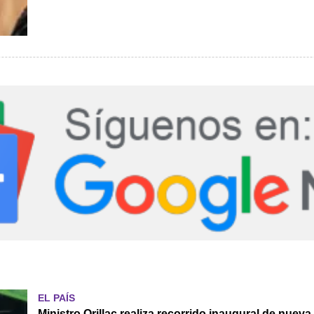
EL PAÍS
Ministro Orillac realiza recorrido inaugural de nue