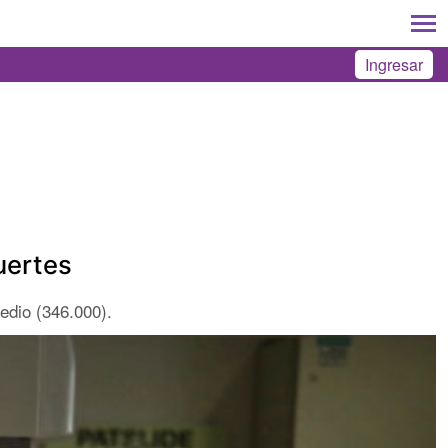
Ingresar
uertes
edio (346.000).