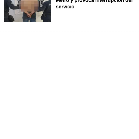
Metro y provoca interrupción del
servicio