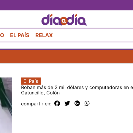
Pasar
al
contenido
principal
RO
EL PAÍS
RELAX
El País
Roban más de 2 mil dólares y computadoras en e
Gatuncillo, Colón
compartir en: