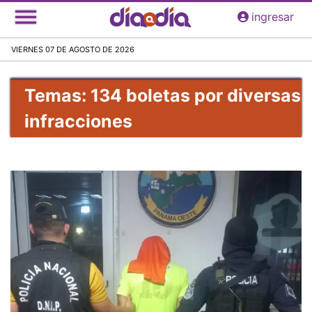
Pasar
ingresar
al
contenido
VIERNES 07 DE AGOSTO DE 2026
principal
Temas: 134 boletas por diversas
infracciones