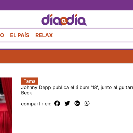
Pasar
al
contenido
principal
RO
EL PAÍS
RELAX
Fama
Johnny Depp publica el álbum '18', junto al guitarr
Beck
compartir en: