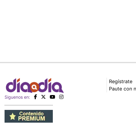
Regístrate
Paute con 
Siguenos en: