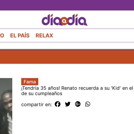
Pasar
al
contenido
principal
RO
EL PAÍS
RELAX
Fama
¡Tendría 35 años! Renato recuerda a su 'Kid' en el
de su cumpleaños
compartir en: