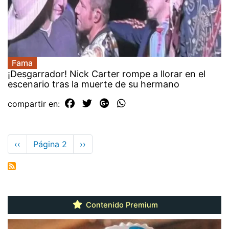
Fama
¡Desgarrador! Nick Carter rompe a llorar en el
escenario tras la muerte de su hermano
compartir en:
Paginación
Página
‹‹
Página 2
Siguiente
››
anterior
página
Contenido Premium