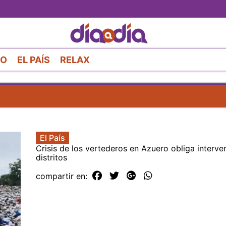
Pasar
al
contenido
principal
RO
EL PAÍS
RELAX
El País
Crisis de los vertederos en Azuero obliga interve
distritos
compartir en: