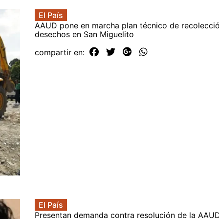
El País
AAUD pone en marcha plan técnico de recolecci
desechos en San Miguelito
compartir en:
El País
Presentan demanda contra resolución de la AAU