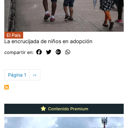
El País
La encrucijada de niños en adopción
compartir en:
Paginación
Página 1
Siguiente
››
página
Contenido Premium