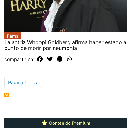
Fama
La actriz Whoopi Goldberg afirma haber estado a
punto de morir por neumonía
compartir en:
Paginación
Página 1
Siguiente
››
página
Contenido Premium