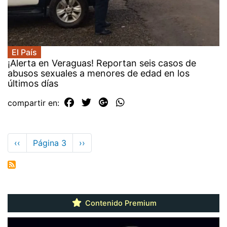
El País
¡Alerta en Veraguas! Reportan seis casos de
abusos sexuales a menores de edad en los
últimos días
compartir en:
Paginación
Página
‹‹
Página 3
Siguiente
››
anterior
página
Contenido Premium