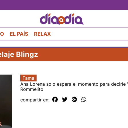
Pasar
al
contenido
principal
RO
EL PAÍS
RELAX
laje Blingz
Fama
Ana Lorena solo espera el momento para decirle 's
Rommelito
compartir en: