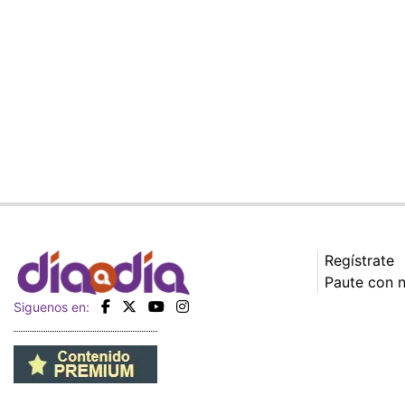
Regístrate
Paute con 
Siguenos en: