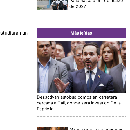
Panamá será el 1 de marzo
de 2027
estudiarán un
Más leídas
Desactivan autobús bomba en carretera
cercana a Cali, donde será investido De la
Espriella
Marelissa Him comparte un