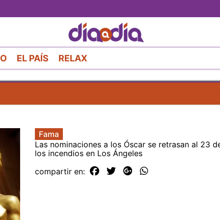
Pasar
al
contenido
principal
RO
EL PAÍS
RELAX
Fama
Las nominaciones a los Óscar se retrasan al 23 d
los incendios en Los Ángeles
compartir en: