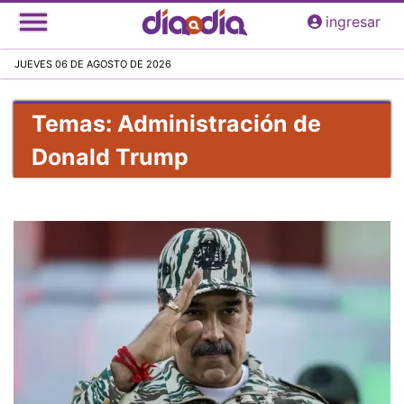
Pasar
ingresar
al
contenido
JUEVES 06 DE AGOSTO DE 2026
principal
Temas: Administración de
Donald Trump