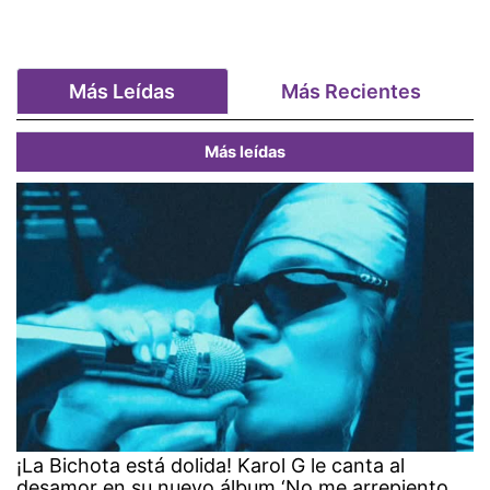
Más Leídas
Más Recientes
Más leídas
¡La Bichota está dolida! Karol G le canta al
desamor en su nuevo álbum ‘No me arrepiento