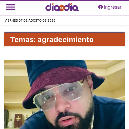
Pasar
ingresar
al
contenido
VIERNES 07 DE AGOSTO DE 2026
principal
Temas: agradecimiento