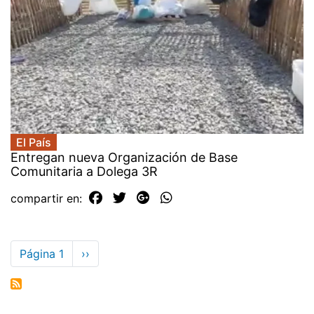
El País
Entregan nueva Organización de Base
Comunitaria a Dolega 3R
compartir en:
Paginación
Página 1
Siguiente
››
página