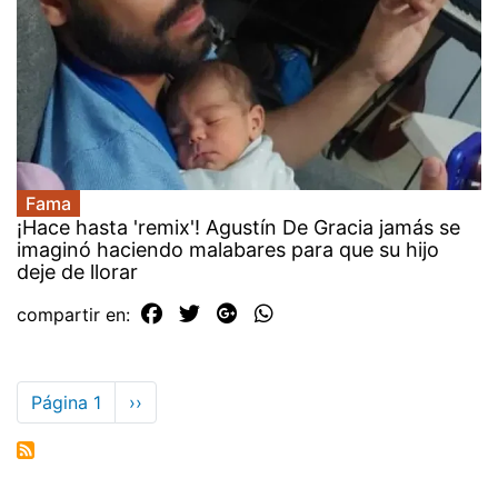
Fama
¡Hace hasta 'remix'! Agustín De Gracia jamás se
imaginó haciendo malabares para que su hijo
deje de llorar
compartir en:
Paginación
Página 1
Siguiente
››
página