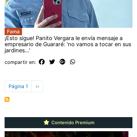
Fama
¡Esto sigue! Panito Vergara le envía mensaje a
empresario de Guararé: 'no vamos a tocar en sus
jardines...'
compartir en:
Paginación
Página 1
Siguiente
››
página
Contenido Premium