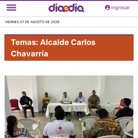
Pasar
ingresar
al
contenido
VIERNES 07 DE AGOSTO DE 2026
principal
Temas: Alcalde Carlos
Chavarría