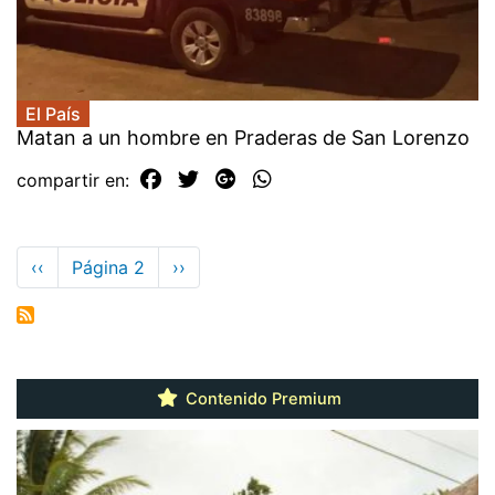
El País
Matan a un hombre en Praderas de San Lorenzo
compartir en:
Paginación
Página
‹‹
Página 2
Siguiente
››
anterior
página
Contenido Premium