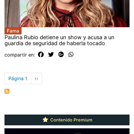
Fama
Paulina Rubio detiene un show y acusa a un
guardia de seguridad de haberla tocado
compartir en:
Paginación
Página 1
Siguiente
››
página
Contenido Premium