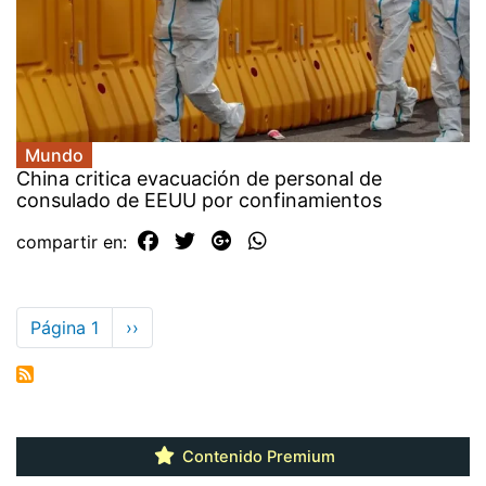
Mundo
China critica evacuación de personal de
consulado de EEUU por confinamientos
compartir en:
Paginación
Página 1
Siguiente
››
página
Contenido Premium