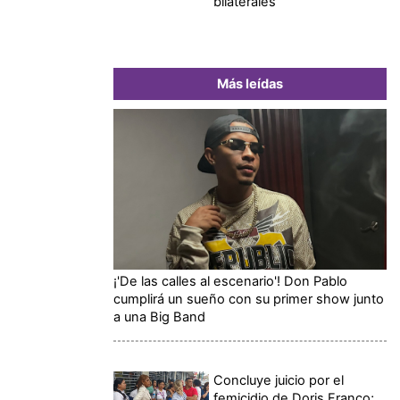
bilaterales
Más leídas
¡'De las calles al escenario'! Don Pablo
cumplirá un sueño con su primer show junto
a una Big Band
Concluye juicio por el
femicidio de Doris Franco;