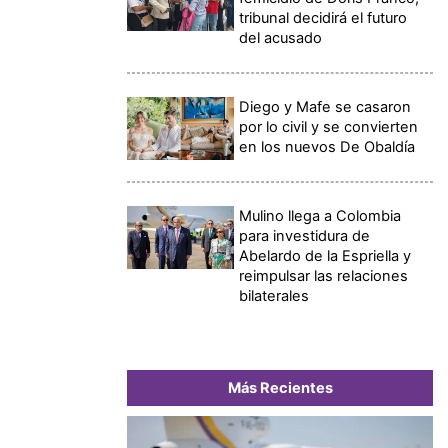
tribunal decidirá el futuro
del acusado
Diego y Mafe se casaron
por lo civil y se convierten
en los nuevos De Obaldía
Mulino llega a Colombia
para investidura de
Abelardo de la Espriella y
reimpulsar las relaciones
bilaterales
Más Recientes