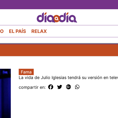
Pasar
al
contenido
principal
RO
EL PAÍS
RELAX
Fama
La vida de Julio Iglesias tendrá su versión en tele
compartir en: