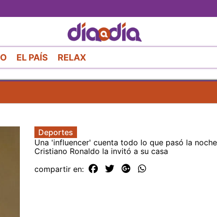
Pasar
al
contenido
principal
RO
EL PAÍS
RELAX
Deportes
Una 'influencer' cuenta todo lo que pasó la noche
Cristiano Ronaldo la invitó a su casa
compartir en: