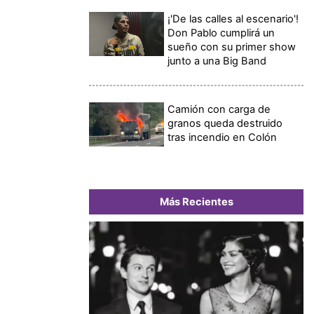
¡'De las calles al escenario'!
Don Pablo cumplirá un
sueño con su primer show
junto a una Big Band
Camión con carga de
granos queda destruido
tras incendio en Colón
Más Recientes