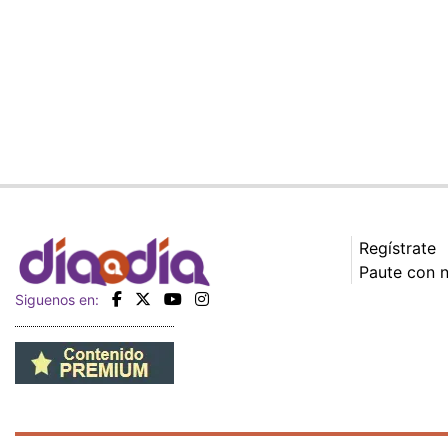
Regístrate
Paute con 
Siguenos en: