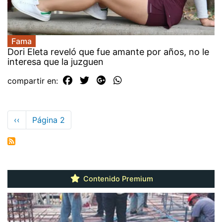
Fama
Dori Eleta reveló que fue amante por años, no le
interesa que la juzguen
compartir en:
Paginación
Página
‹‹
Página 2
anterior
Contenido Premium