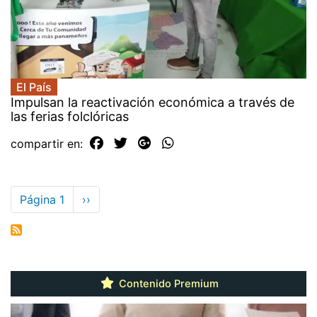
El País
Impulsan la reactivación económica a través de
las ferias folclóricas
compartir en:
Paginación
Página 1
Siguiente
››
página
Contenido Premium