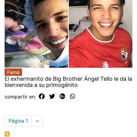
Fama
El exhermanito de Big Brother Ángel Tello le da la
bienvenida a su primogénito
compartir en:
Paginación
Página 1
Siguiente
››
página