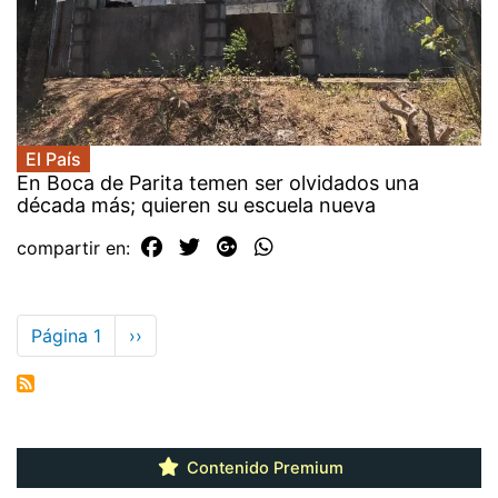
El País
En Boca de Parita temen ser olvidados una
década más; quieren su escuela nueva
compartir en:
Paginación
Página 1
Siguiente
››
página
Contenido Premium