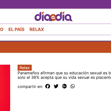
Pasar
al
contenido
principal
RO
EL PAÍS
RELAX
Relax
Panameños afirman que su educación sexual es b
solo el 36% acepta que su vida sexual es placent
compartir en: