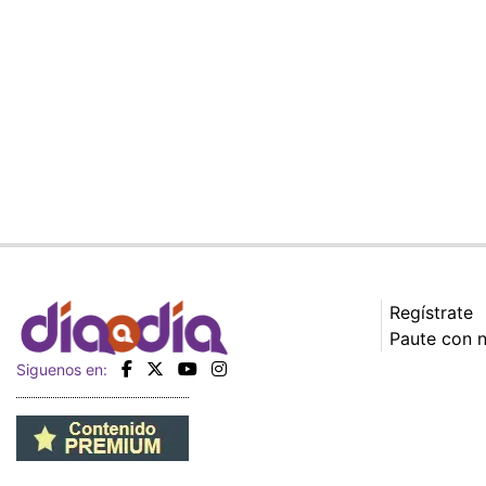
Regístrate
Paute con 
Siguenos en: