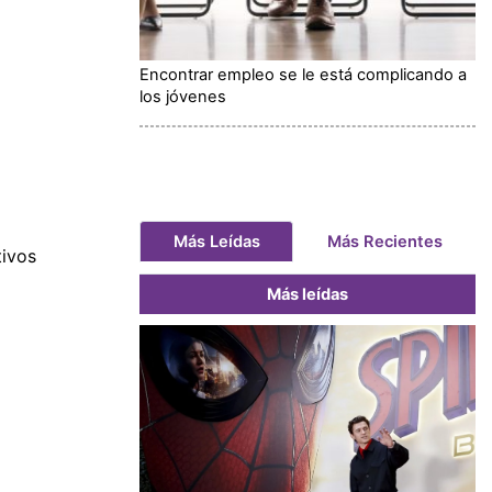
Encontrar empleo se le está complicando a
los jóvenes
Más Leídas
Más Recientes
tivos
Más leídas