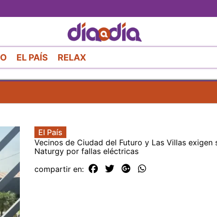
Pasar
al
contenido
principal
RO
EL PAÍS
RELAX
El País
Vecinos de Ciudad del Futuro y Las Villas exigen 
Naturgy por fallas eléctricas
compartir en: