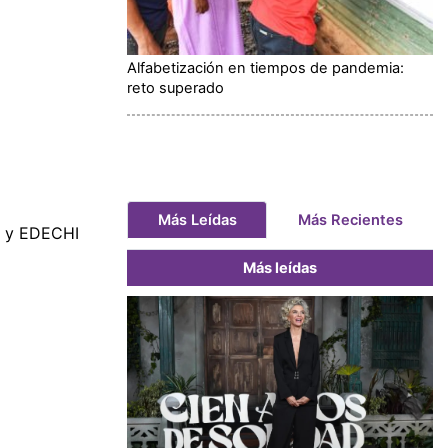
Alfabetización en tiempos de pandemia:
reto superado
Más Leídas
Más Recientes
T y EDECHI
Más leídas