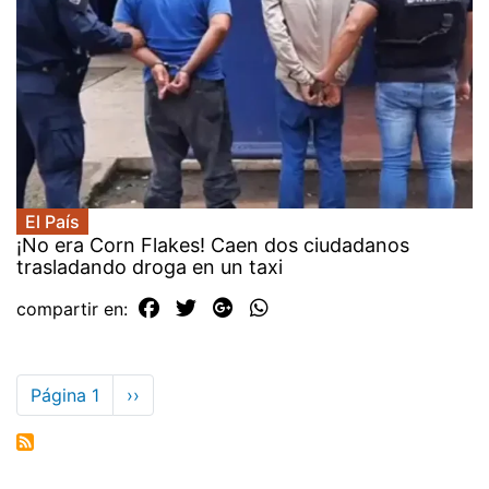
El País
¡No era Corn Flakes! Caen dos ciudadanos
trasladando droga en un taxi
compartir en:
Paginación
Página 1
Siguiente
››
página