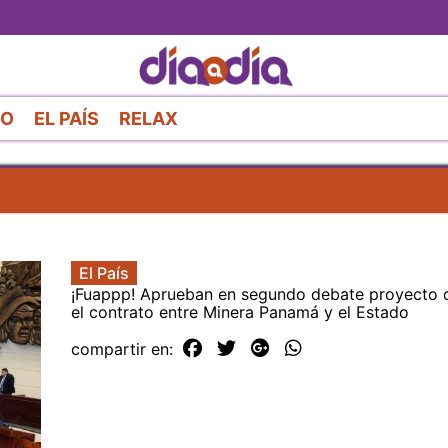
Pasar
al
contenido
principal
RO
EL PAÍS
RELAX
El País
¡Fuappp! Aprueban en segundo debate proyecto 
el contrato entre Minera Panamá y el Estado
compartir en: