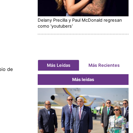
Delany Precilla y Paul McDonald regresan
como 'youtubers'
Más Leídas
Más Recientes
pio de
Más leídas