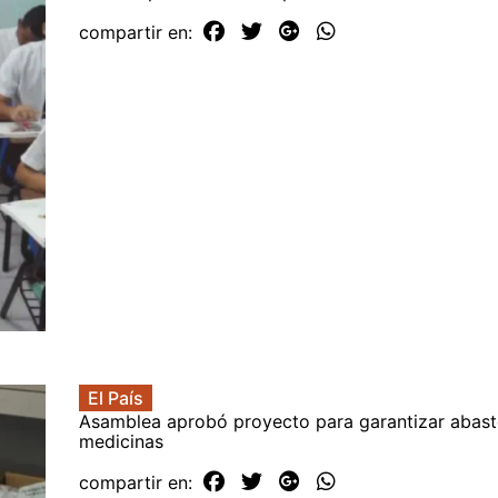
compartir en:
El País
Asamblea aprobó proyecto para garantizar abast
medicinas
compartir en: