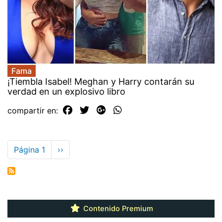
Fama
¡Tiembla Isabel! Meghan y Harry contarán su
verdad en un explosivo libro
compartir en:
Paginación
Página 1
Siguiente
››
página
Contenido Premium