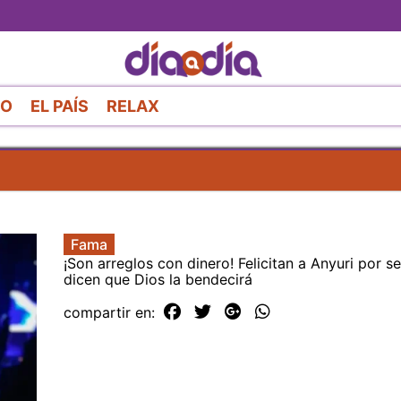
Pasar
al
contenido
principal
RO
EL PAÍS
RELAX
Fama
¡Son arreglos con dinero! Felicitan a Anyuri por se
dicen que Dios la bendecirá
compartir en: