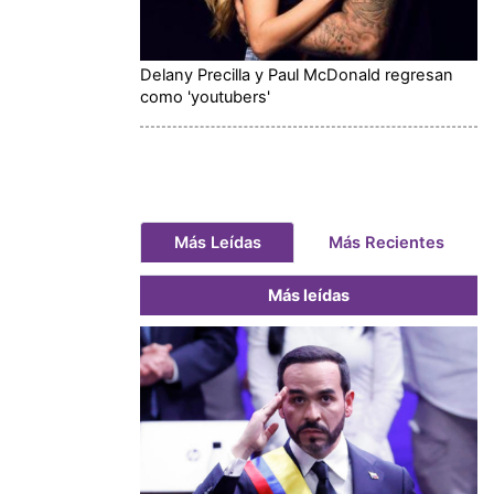
Delany Precilla y Paul McDonald regresan
como 'youtubers'
Más Leídas
Más Recientes
Más leídas