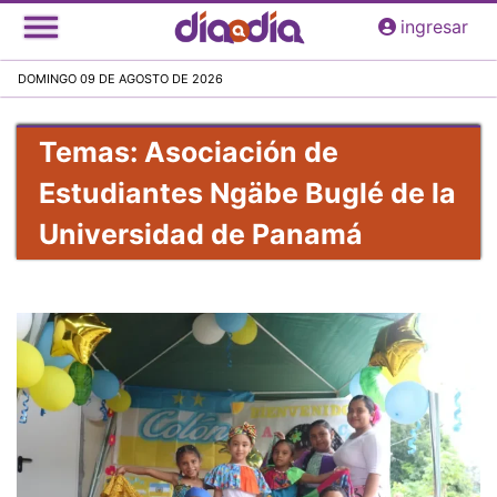
Pasar
ingresar
al
contenido
DOMINGO 09 DE AGOSTO DE 2026
principal
Temas: Asociación de
Estudiantes Ngäbe Buglé de la
Universidad de Panamá