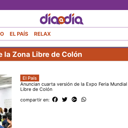
Pasar
al
contenido
principal
RO
EL PAÍS
RELAX
 la Zona Libre de Colón
El País
Anuncian cuarta versión de la Expo Feria Mundial
Libre de Colón
compartir en: