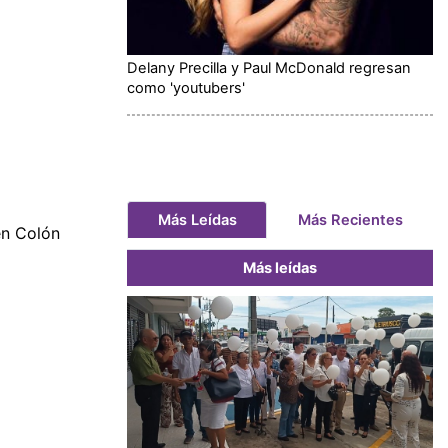
Delany Precilla y Paul McDonald regresan
como 'youtubers'
Más Leídas
Más Recientes
en Colón
Más leídas