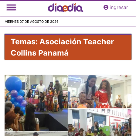
Pasar
ingresar
al
contenido
VIERNES 07 DE AGOSTO DE 2026
principal
Temas: Asociación Teacher
Collins Panamá