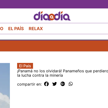
Pasar
al
contenido
principal
RO
EL PAÍS
RELAX
El País
¡Panamá no los olvidará! Panameños que perdiero
la lucha contra la minería
compartir en: