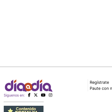
Regístrate
Paute con 
Siguenos en: